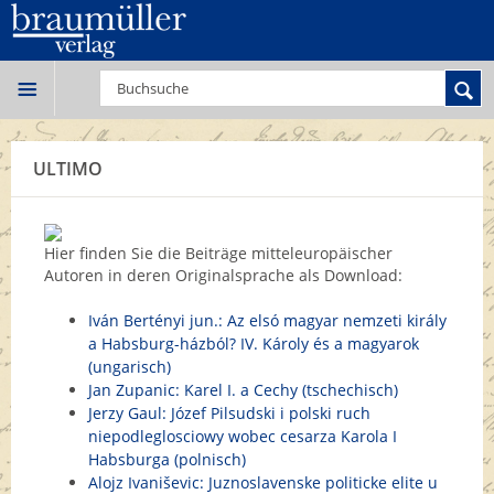
ULTIMO
Hier finden Sie die Beiträge mitteleuropäischer
Autoren in deren Originalsprache als Download:
Iván Bertényi jun.: Az elsó magyar nemzeti király
a Habsburg-házból? IV. Károly és a magyarok
(ungarisch)
Jan Zupanic: Karel I. a Cechy (tschechisch)
Jerzy Gaul: Józef Pilsudski i polski ruch
niepodleglosciowy wobec cesarza Karola I
Habsburga (polnisch)
Alojz Ivaniševic: Juznoslavenske politicke elite u