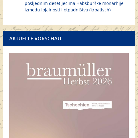
posljednim desetljecima Habsburške monarhije
izmedu lojalnosti i otpadništva (kroatisch)
AKTUELLE VORSCHAU