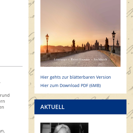
Hier gehts zur blätterbaren Version
r
Hier zum Download PDF (6MB)
 rund
ern
AKTUELL
en
yn,