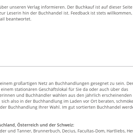
ber unseren Verlag informieren. Der Buchkauf ist auf dieser Seite
zur Leserin hin der Buchhandel ist. Feedback ist stets willkommen,
ail beantwortet.
einem großartigen Netz an Buchhandlungen gesegnet zu sein. De
 einem stationären Geschäftslokal für Sie da oder auch über das
lerinnen und Buchhändler wählen aus den jährlich erscheinenden
ie sich also in der Buchhandlung im Laden vor Ort beraten, schmök
e der Buchhandlung Ihrer Wahl. Im gut sortierten Buchhandel werd
chland, Österreich und der Schweiz:
 Bider und Tanner, Brunnerbuch, Decius, Facultas-Dom, Hartliebs, He