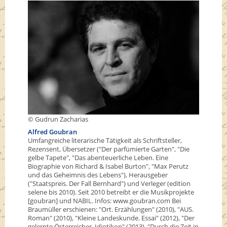
© Gudrun Zacharias
Alfred Goubran
Umfangreiche literarische Tätigkeit als Schriftsteller,
Rezensent, Übersetzer ("Der parfümierte Garten", "Die
gelbe Tapete", "Das abenteuerliche Leben. Eine
Biographie von Richard & Isabel Burton", "Max Perutz
und das Geheimnis des Lebens"), Herausgeber
("Staatspreis. Der Fall Bernhard") und Verleger (edition
selene bis 2010). Seit 2010 betreibt er die Musikprojekte
[goubran] und NABIL. Infos: www.goubran.com Bei
Braumüller erschienen: "Ort. Erzählungen" (2010), "AUS.
Roman" (2010), "Kleine Landeskunde. Essai" (2012), "Der
gelernte Österreicher. Idiotikon" (2013), "Durch die Zeit in