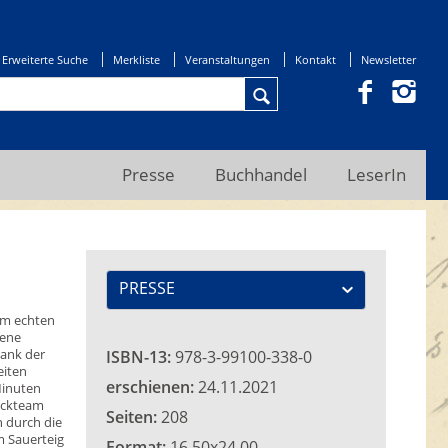
Erweiterte Suche
Merkliste
Veranstaltungen
Kontakt
Newsletter
Presse
Buchhandel
LeserIn
PRESSE
nem echten
gene
Dank der
ISBN-13:
978-3-99100-338-0
eiten
erschienen:
24.11.2021
Minuten
backteam
Seiten:
208
n durch die
m Sauerteig
Format:
16,50x24,00