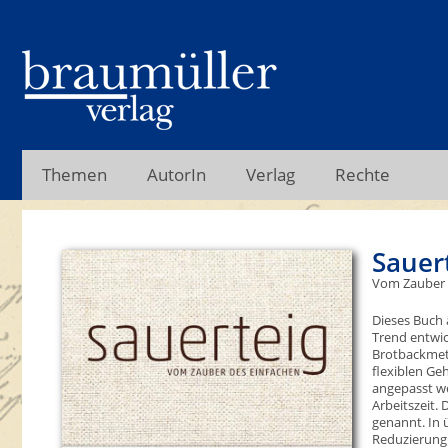
Themen
AutorIn
Verlag
Rechte
Sauer
Vom Zauber 
Dieses Buch 
Trend entwick
Brotbackmetho
flexiblen Ge
angepasst we
Arbeitszeit.
genannt. In ü
Reduzierung 