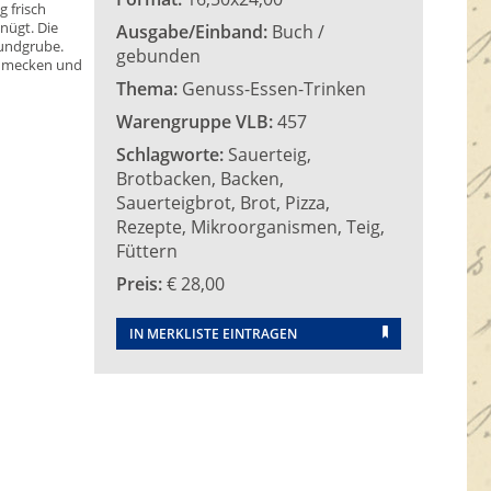
 frisch
nügt. Die
Ausgabe/Einband:
Buch /
Fundgrube.
gebunden
schmecken und
Thema:
Genuss-Essen-Trinken
Warengruppe VLB:
457
Schlagworte:
Sauerteig,
Brotbacken, Backen,
Sauerteigbrot, Brot, Pizza,
Rezepte, Mikroorganismen, Teig,
Füttern
Preis:
€ 28,00
IN MERKLISTE EINTRAGEN