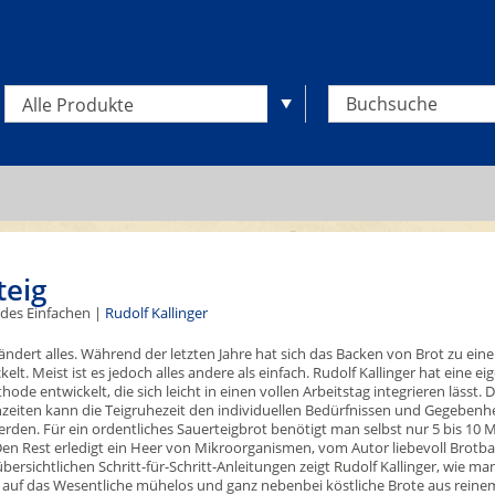
Alle Produkte
teig
des Einfachen |
Rudolf Kallinger
ändert alles. Während der letzten Jahre hat sich das Backen von Brot zu ei
elt. Meist ist es jedoch alles andere als einfach. Rudolf Kallinger hat eine ei
de entwickelt, die sich leicht in einen vollen Arbeitstag integrieren lässt. 
hzeiten kann die Teigruhezeit den individuellen Bedürfnissen und Gegebenh
rden. Für ein ordentliches Sauerteigbrot benötigt man selbst nur 5 bis 10 
 Den Rest erledigt ein Heer von Mikroorganismen, vom Autor liebevoll Brot
bersichtlichen Schritt-für-Schritt-Anleitungen zeigt Rudolf Kallinger, wie ma
auf das Wesentliche mühelos und ganz nebenbei köstliche Brote aus reine