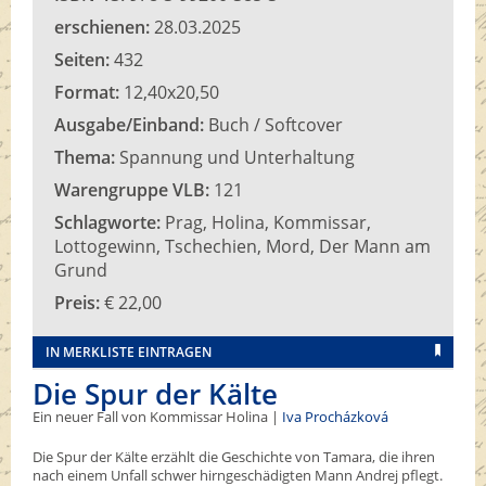
erschienen:
28.03.2025
Seiten:
432
Format:
12,40x20,50
Ausgabe/Einband:
Buch / Softcover
Thema:
Spannung und Unterhaltung
Warengruppe VLB:
121
Schlagworte:
Prag, Holina, Kommissar,
Lottogewinn, Tschechien, Mord, Der Mann am
Grund
Preis:
€ 22,00
IN MERKLISTE EINTRAGEN
Die Spur der Kälte
Ein neuer Fall von Kommissar Holina |
Iva Procházková
Die Spur der Kälte erzählt die Geschichte von Tamara, die ihren
nach einem Unfall schwer hirngeschädigten Mann Andrej pflegt.