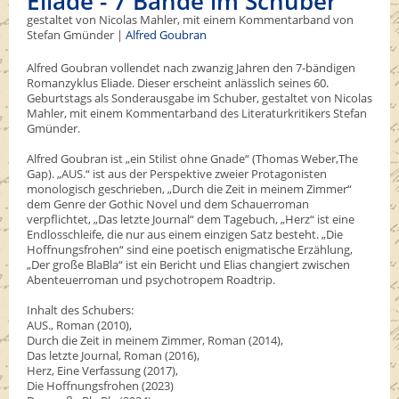
Eliade - 7 Bände im Schuber
gestaltet von Nicolas Mahler, mit einem Kommentarband von
Stefan Gmünder |
Alfred Goubran
Alfred Goubran vollendet nach zwanzig Jahren den 7-bändigen
Romanzyklus Eliade. Dieser erscheint anlässlich seines 60.
Geburtstags als Sonderausgabe im Schuber, gestaltet von Nicolas
Mahler, mit einem Kommentarband des Literaturkritikers Stefan
Gmünder.
Alfred Goubran ist „ein Stilist ohne Gnade“ (Thomas Weber,The
Gap). „AUS.“ ist aus der Perspektive zweier Protagonisten
monologisch geschrieben, „Durch die Zeit in meinem Zimmer“
dem Genre der Gothic Novel und dem Schauerroman
verpflichtet, „Das letzte Journal“ dem Tagebuch, „Herz“ ist eine
Endlosschleife, die nur aus einem einzigen Satz besteht. „Die
Hoffnungsfrohen“ sind eine poetisch enigmatische Erzählung,
„Der große BlaBla“ ist ein Bericht und Elias changiert zwischen
Abenteuerroman und psychotropem Roadtrip.
Inhalt des Schubers:
AUS., Roman (2010),
Durch die Zeit in meinem Zimmer, Roman (2014),
Das letzte Journal, Roman (2016),
Herz, Eine Verfassung (2017),
Die Hoffnungsfrohen (2023)