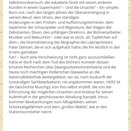
Selbstmordversuch, der eskalierte Streit mit einem anderen
Kunden in einem Supermarkt? – Und die Ursache? – Ein simples
Burn-out, nach den langen Jahren der Überanstrengung in
seinem Beruf, dem Stress, den ständigen
Änderungen in den Proben- und Aufführungsterminen, dem
Gejammer der Schauspieler und Regisseure, den Klagen der
Debütanten, Diven, des unfähigen Direktors, der Bühnenarbeiter,
Musiker und Beleuchter – oder war es doch, als Tüpfelchen auf
dem i, die Dramatisierung der Biographie des Leprapriesters
Pater Damian, die er sich aufgehalst hatte, die ihn letztlich in den
Irrsinn getrieben
hat? – Auch eine Verschwörung ist nicht ganz auszuschließen,
hatte er doch nach dem Tod des Dichters Aumeier dessen
brisante Recherchen über Zwangsarbeiterinnenheime und die
heute noch mächtigen Höllerschen Glaswerke an die
Nationalbibliothek weitergeleitet, wo sie, nach Auskunft der
zuständigen Sachbearbeiterin, nie angekommen waren. HERZ ist
die Geschichte Muschgs, von ihm selbst erzählt, die von der
Erforschung der möglichen Ursachen und Anlässe für seinen
Aufenthalt in der geschlossenen Abteilung handelt. Hinzu
kommen Beobachtungen zum Alltagsleben, seinen
Schicksalsgefährten und dem „großen Blabla“, wie er den
Stationsvorsteher nennt.