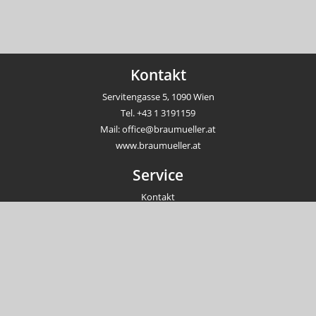
Kontakt
Servitengasse 5, 1090 Wien
Tel.
+43 1 3191159
Mail:
office@braumueller.at
www.braumueller.at
Service
Kontakt
Newsletter
Veranstaltungen
Unternehmen
Impressum
AGB
Datenschutzrichtlinien