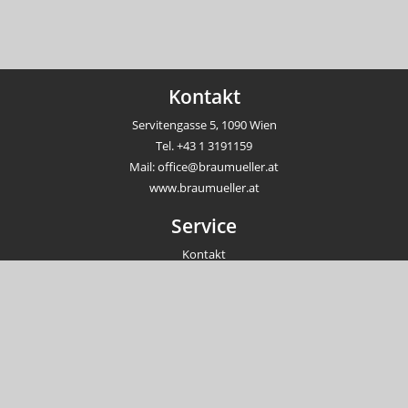
Kontakt
Servitengasse 5, 1090 Wien
Tel.
+43 1 3191159
Mail:
office@braumueller.at
www.braumueller.at
Service
Kontakt
Newsletter
Veranstaltungen
Unternehmen
Impressum
AGB
Datenschutzrichtlinien