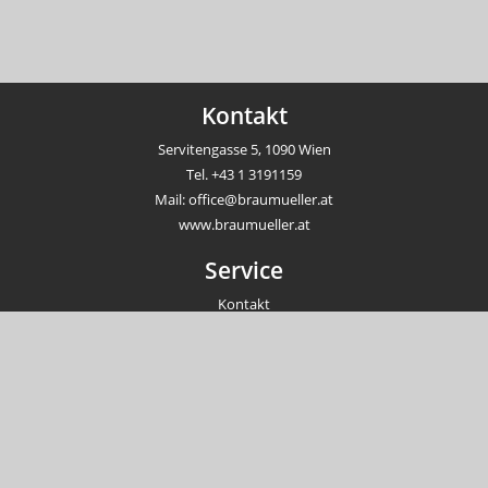
Kontakt
Servitengasse 5, 1090 Wien
Tel.
+43 1 3191159
Mail:
office@braumueller.at
www.braumueller.at
Service
Kontakt
Newsletter
Veranstaltungen
Unternehmen
Impressum
AGB
Datenschutzrichtlinien