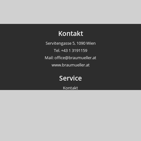
Kontakt
Servitengasse 5, 1090 Wien
Tel.
+43 1 3191159
Mail:
office@braumueller.at
www.braumueller.at
Service
Kontakt
Newsletter
Veranstaltungen
Unternehmen
Impressum
AGB
Datenschutzrichtlinien