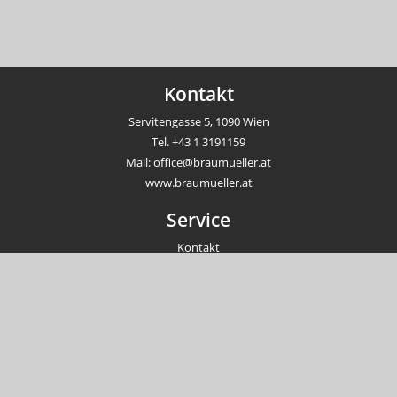
Kontakt
Servitengasse 5, 1090 Wien
Tel.
+43 1 3191159
Mail:
office@braumueller.at
www.braumueller.at
Service
Kontakt
Newsletter
Veranstaltungen
Unternehmen
Impressum
AGB
Datenschutzrichtlinien