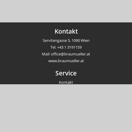
Kontakt
Servitengasse 5, 1090 Wien
Tel.
+43 1 3191159
Mail:
office@braumueller.at
www.braumueller.at
Service
Kontakt
Newsletter
Veranstaltungen
Unternehmen
Impressum
AGB
Datenschutzrichtlinien