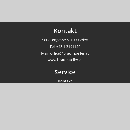
Kontakt
Servitengasse 5, 1090 Wien
Tel.
+43 1 3191159
Mail:
office@braumueller.at
www.braumueller.at
Service
Kontakt
Newsletter
Veranstaltungen
Unternehmen
Impressum
AGB
Datenschutzrichtlinien