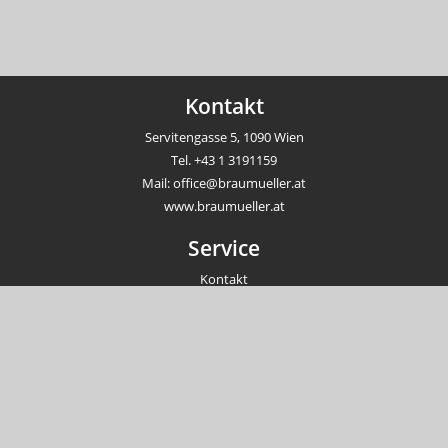
Kontakt
Servitengasse 5, 1090 Wien
Tel.
+43 1 3191159
Mail:
office@braumueller.at
www.braumueller.at
Service
Kontakt
Newsletter
Veranstaltungen
Unternehmen
Impressum
AGB
Datenschutzrichtlinien