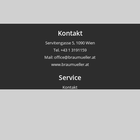
Kontakt
Servitengasse 5, 1090 Wien
Tel.
+43 1 3191159
Mail:
office@braumueller.at
www.braumueller.at
Service
Kontakt
Newsletter
Veranstaltungen
Unternehmen
Impressum
AGB
Datenschutzrichtlinien